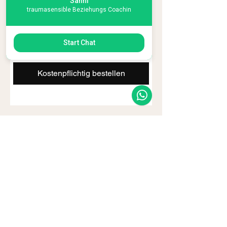
Sanni
traumasensible Beziehungs Coachin
Menge
Start Chat
Kostenpflichtig bestellen
Ein echtes Gespräch kann der
Anfang von allem sein. Ich bin
bereit – wenn du es bist.
sannigrillenbeck@allesistbeziehung.de
Phone:
+49 15110618890